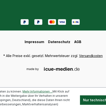
Impressum
Datenschutz
AGB
* Alle Preise exkl. gesetzl. Mehrwertsteuer zzgl.
Versandkosten
made by
eten zu können.
Mehr Informationen ...
Mit Klick auf
uch in die Weitergabe über Ihr Verhalten in unserem
Nur technisc
pingen, Deutschland), die diese Daten Ihnen nicht
verbesserungen, Marktverhaltensanalysen)