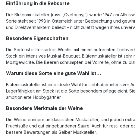
Einführung in die Rebsorte
Der Blütenmuskateller (russ. „Cvetocnyj“) wurde 1947 am Allruss
Sorte steht seit 1998 in Österreich unter Beobachtung und gew
und Direktvermarktern beliebt – nicht zuletzt wegen ihres unve
Besondere Eigenschaften
Die Sorte ist mittelstark im Wuchs, mit einem aufrechten Triebve
Stock ein intensives Muskat-Bouquet. Blütenmuskateller ist sehr 
Mostgewichte. Die Beeren schrumpfen bei Vollreife, ohne zu plat
Warum diese Sorte eine gute Wahl ist…
Blütenmuskateller ist eine ideale Wahl für Liebhaber intensiver 
Lagerfähigkeit am Stock ist die Sorte besonders pflegeleicht. Si
ambitionierte Hobbygärtner.
Besondere Merkmale der Weine
Die Weine erinnern an klassischen Muskateller, sind jedoch extr
Fruchtsüße und gut eingebundener Säure. Auch für rest- oder ed
bessere Bewertungen als Gelber Muskateller.