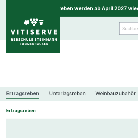
inhalt springen
Unsere Reben werden ab April 2027 wied
Ertragsreben
Unterlagsreben
Weinbauzubehör
Ertragsreben