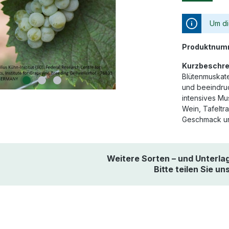
Um di
Produktnum
Kurzbeschre
Blütenmuskate
und beeindru
intensives Mu
Wein, Tafeltra
Geschmack un
Weitere Sorten – und Unterla
Bitte teilen Sie un