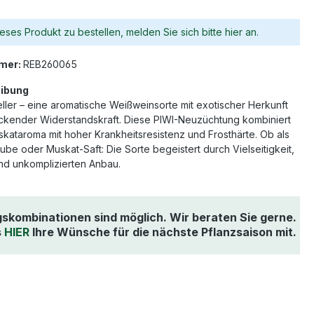
eses Produkt zu bestellen, melden Sie sich bitte hier an.
mer:
REB260065
ibung
ller – eine aromatische Weißweinsorte mit exotischer Herkunft
ckender Widerstandskraft. Diese PIWI-Neuzüchtung kombiniert
skataroma mit hoher Krankheitsresistenz und Frosthärte. Ob als
ube oder Muskat-Saft: Die Sorte begeistert durch Vielseitigkeit,
d unkomplizierten Anbau.
gskombinationen sind möglich. Wir beraten Sie gerne.
s
HIER
Ihre Wünsche für die nächste Pflanzsaison mit.