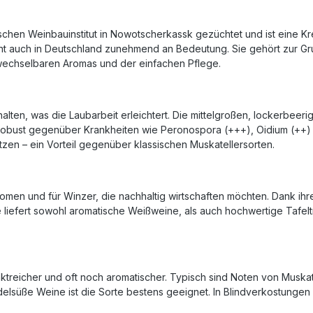
ischen Weinbauinstitut in Nowotscherkassk gezüchtet und ist eine K
innt auch in Deutschland zunehmend an Bedeutung. Sie gehört zur 
rwechselbaren Aromas und der einfachen Pflege.
rhalten, was die Laubarbeit erleichtert. Die mittelgroßen, lockerbe
robust gegenüber Krankheiten wie Peronospora (+++), Oidium (++) und
zen – ein Vorteil gegenüber klassischen Muskatellersorten.
Aromen und für Winzer, die nachhaltig wirtschaften möchten. Dank ih
e liefert sowohl aromatische Weißweine, als auch hochwertige Tafelt
aktreicher und oft noch aromatischer. Typisch sind Noten von Muskat
elsüße Weine ist die Sorte bestens geeignet. In Blindverkostungen 