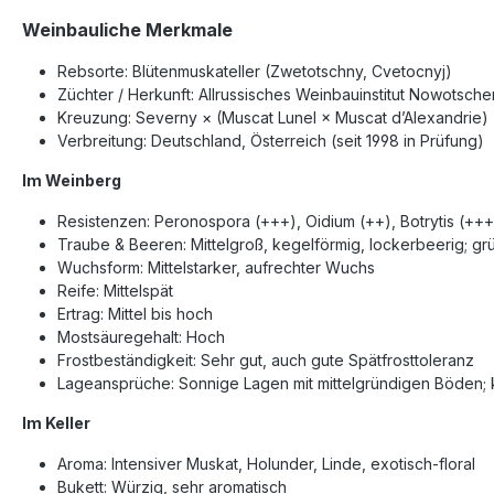
Weinbauliche Merkmale
Rebsorte: Blütenmuskateller (Zwetotschny, Cvetocnyj)
Züchter / Herkunft: Allrussisches Weinbauinstitut Nowotsche
Kreuzung: Severny × (Muscat Lunel × Muscat d’Alexandrie)
Verbreitung: Deutschland, Österreich (seit 1998 in Prüfung)
Im Weinberg
Resistenzen: Peronospora (+++), Oidium (++), Botrytis (+++
Traube & Beeren: Mittelgroß, kegelförmig, lockerbeerig; grün
Wuchsform: Mittelstarker, aufrechter Wuchs
Reife: Mittelspät
Ertrag: Mittel bis hoch
Mostsäuregehalt: Hoch
Frostbeständigkeit: Sehr gut, auch gute Spätfrosttoleranz
Lageansprüche: Sonnige Lagen mit mittelgründigen Böden
Im Keller
Aroma: Intensiver Muskat, Holunder, Linde, exotisch-floral
Bukett: Würzig, sehr aromatisch