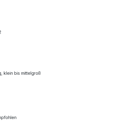
2
 klein bis mittelgroß
mpfohlen