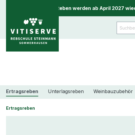
inhalt springen
Unsere Reben werden ab April 2027 wied
Ertragsreben
Unterlagsreben
Weinbauzubehör
Ertragsreben