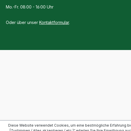
Mo.-Fr. 08:00 - 16:00 Uhr
Oder über unser
Kontaktformular
.
Diese Website verwendet Cookies, um eine bestmögliche Erfahrung bi
„[Zustimmen / Alles akzeptieren / etc.]“ erteilen Sie Ihre Einwilligung a