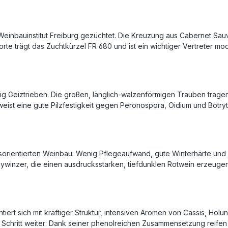
inbauinstitut Freiburg gezüchtet. Die Kreuzung aus Cabernet Sauvig
rte trägt das Zuchtkürzel FR 680 und ist ein wichtiger Vertreter 
ig Geiztrieben. Die großen, länglich-walzenförmigen Trauben tragen 
eist eine gute Pilzfestigkeit gegen Peronospora, Oidium und Botryti
tsorientierten Weinbau: Wenig Pflegeaufwand, gute Winterhärte und s
bywinzer, die einen ausdrucksstarken, tiefdunklen Rotwein erzeugen 
ntiert sich mit kräftiger Struktur, intensiven Aromen von Cassis, Hol
 Schritt weiter: Dank seiner phenolreichen Zusammensetzung reifen