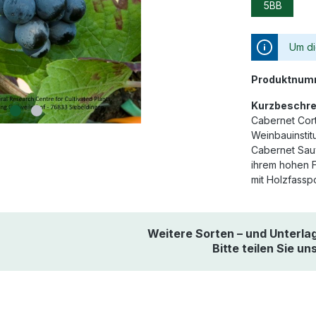
5BB
Um di
Produktnum
Kurzbeschre
Cabernet Cort
Weinbauinstit
Cabernet Sauv
ihrem hohen F
mit Holzfassp
Weitere Sorten – und Unterla
Bitte teilen Sie un